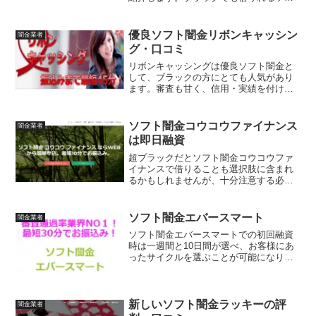
ト闇金ファイナンスジャパンは、2018年
の終わりに新規オープンした金貸しにな
ります。
優良ソフト闇金リボンキャッシン
闇金業者
グ・口コミ
リボンキャッシングは優良ソフト闇金と
して、ブラックの方にとても人気があり
ます。審査も甘く、信用・実績を付ける
ことで月返済になるともソフト闇金の口
コミで言われています。そんなソフト闇
金リボンキャッシングが気になるブラッ
ソフト闇金コウコウファイナンス
闇金業者
クの方のために、利息や返済周期は他社
は即日融資
に比べ良い条件なのか詳しくご紹介して
いきます。
超ブラックだとソフト闇金コウコウファ
イナンスで借りることも選択肢に含まれ
るかもしれませんが、十分注意する必要
があります。ソフト闇金コウコウファイ
ナンスで借りるのが怖かったり、利息に
不満があれば、手数料無料で超ブラック
ソフト闇金エバースマート
闇金業者
でも借りれる金融をご利用ください。
ソフト闇金エバースマートでの初回融資
時は一週間と10日間が選べ、お客様にあ
ったサイクルを選ぶことが可能になりま
す。初回融資で、支払いの遅れがなどが
なく完済実績を付けて頂くことで、信用
に基づいた利息で即日融資を行います。
新しいソフト闇金ラッキーの評
闇金業者