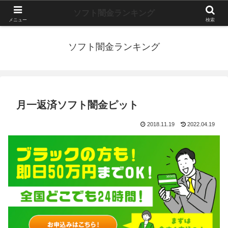
長期延滞中・自己破産・年金受給者など超ブラックでも即日融資で借りれる金
ソフト闇金ランキング
融を紹介しています。
メニュー
検索
ソフト闇金ランキング
月一返済ソフト闇金ピット
2018.11.19
2022.04.19