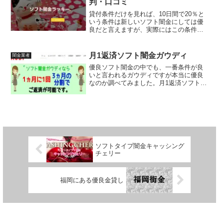
判・口コミ
貸付条件だけを見れば、10日間で20％と
いう条件は新しいソフト闇金にしては優
良だと言えますが、実際にはこの条件で
借りることができない様です。またソフ
ト闇金ラッキーの質が悪いところは、融
資を終えた後に違う条件を言ってくると
月1返済ソフト闇金ガウディ
闇金業者
いうことです。
優良ソフト闇金の中でも、一番条件が良
いと言われるガウディですが本当に優良
なのか調べてみました。月1返済ソフト闇
金ガウディの口コミでは、在籍確認なし
で借りれたなんてことも書いてあった
り、緊急連絡先なしで借りれたなど信じ
られない甘い審査で借りられるようなこ
とが書かれています。そんなソフト闇金
ガウディについてご紹介します。
ソフトタイプ闇金キャッシング
チェリー
福岡にある優良金貸し